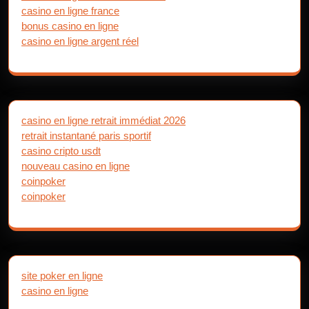
casino en ligne france
bonus casino en ligne
casino en ligne argent réel
casino en ligne retrait immédiat 2026
retrait instantané paris sportif
casino cripto usdt
nouveau casino en ligne
coinpoker
coinpoker
site poker en ligne
casino en ligne