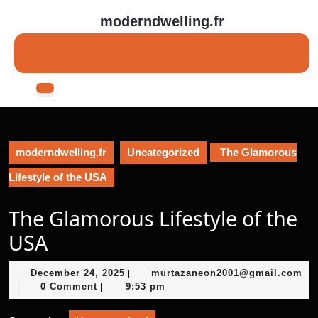
Skip
moderndwelling.fr
to
content
Skip
to
content
Open
Button
moderndwelling.fr
Uncategorized
The Glamorous
Lifestyle of the USA
The Glamorous Lifestyle of the
USA
December
December 24, 2025
murtazaneon2001@gmail.com
|
murtazaneon2001@gmail.com
24,
0 Comment
9:53 pm
|
|
2025