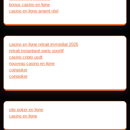
bonus casino en ligne
casino en ligne argent réel
casino en ligne retrait immédiat 2026
retrait instantané paris sportif
casino cripto usdt
nouveau casino en ligne
coinpoker
coinpoker
site poker en ligne
casino en ligne