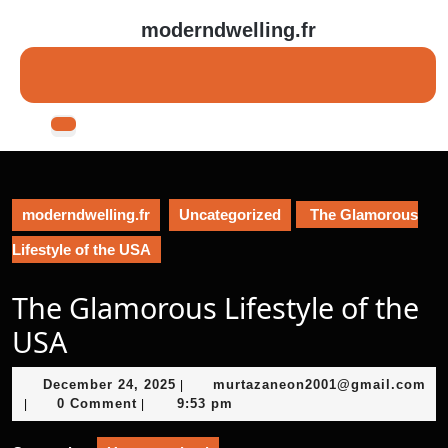
Skip
moderndwelling.fr
to
content
Skip
to
content
Open
Button
moderndwelling.fr
Uncategorized
The Glamorous
Lifestyle of the USA
The Glamorous Lifestyle of the
USA
December
December 24, 2025
murtazaneon2001@gmail.com
|
murtazaneon2001@gmail.com
24,
0 Comment
9:53 pm
|
|
2025