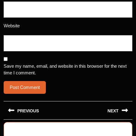
Website
Save my name, email, and website in this browser for the next
time I comment.
Post
navigation
PREVIOUS
NEXT
Previous
Next
post:
post: