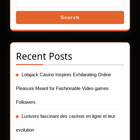
Search
Recent Posts
Lolajack Casino Inspires Exhilarating Online
Pleasure Meant for Fashionable Video games
Followers
Lunivers fascinant des casinos en ligne et leur
evolution