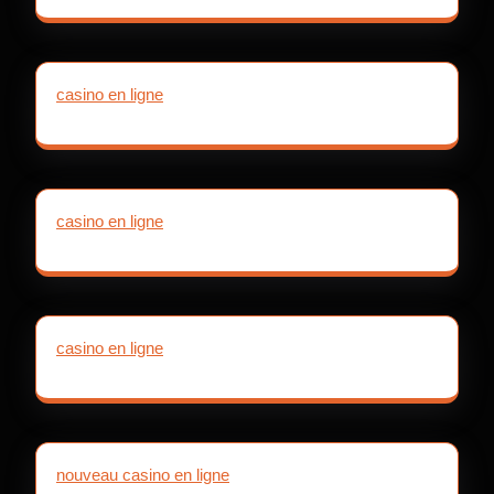
casino en ligne
casino en ligne
casino en ligne
nouveau casino en ligne