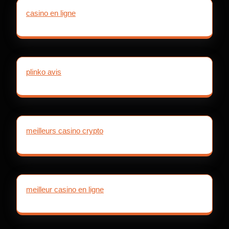
casino en ligne
plinko avis
meilleurs casino crypto
meilleur casino en ligne