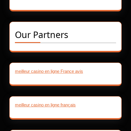
Our Partners
meilleur casino en ligne France avis
meilleur casino en ligne français