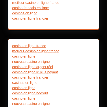
meilleur casino en ligne france
casino francais en ligne
casinos en ligne
casino en ligne francais
casino en ligne france
meilleur casino en ligne france
casino en ligne
nouveau casino en ligne
casino en ligne argent réel
casino en ligne le plus payant
casino en ligne francais
casinos en ligne
casino en ligne
casino en ligne neosurf
casino en ligne
nouveau casino en ligne