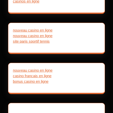
casinos en ligne
nouveau casino en ligne
nouveau casino en ligne
site paris sportif tennis
nouveau casino en ligne
casino francais en ligne
bonus casino en ligne