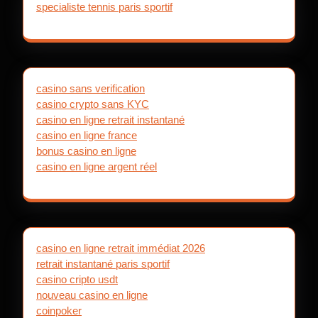
specialiste tennis paris sportif
casino sans verification
casino crypto sans KYC
casino en ligne retrait instantané
casino en ligne france
bonus casino en ligne
casino en ligne argent réel
casino en ligne retrait immédiat 2026
retrait instantané paris sportif
casino cripto usdt
nouveau casino en ligne
coinpoker